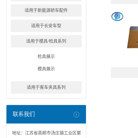
适用于新能源轿车配件
适用于长安车型
适用于模具/检具系列
检具展示
模具展示
适用于客车夹具系列
联系我们
地址：江苏省高邮市汤庄镇工业区聚