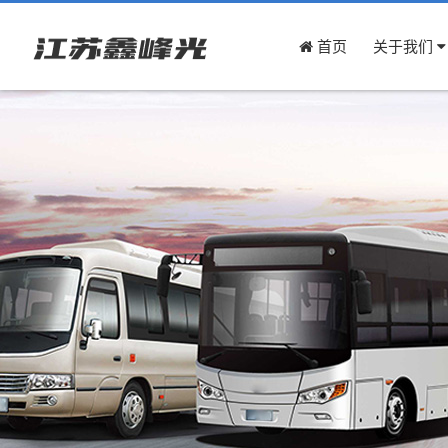
首页
关于我们