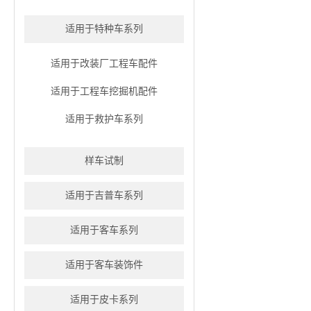
适用于特种车系列
适用于改装厂工程车配件
适用于工程车挖掘机配件
适用于救护车系列
样车试制
适用于吉普车系列
适用于客车系列
适用于客车装饰件
适用于皮卡系列