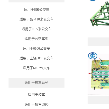
适用于8米公交车
适用于晶马10米公交车
适用于10.5米公交车
适用于公交车型
适用于6106公交车
适用于上饶6810公交车
适用于6107公交车
适用于校车系列
适用于校车
适用于校车6996