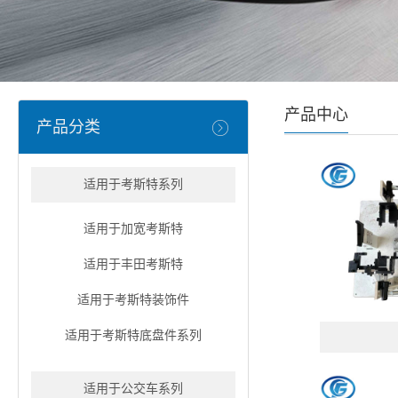
产品中心
产品分类
适用于考斯特系列
适用于加宽考斯特
适用于丰田考斯特
适用于考斯特装饰件
适用于考斯特底盘件系列
适用于公交车系列