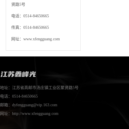
贤路5号
电话：0514-84650665
传真：0514-84650665
网址：www.xfengguang.com
地址：江苏省高邮市汤庄镇工业区聚贤路5号
电话：0514-84650665
邮箱：dyfengguang@vip.163.com
网址：http://www.xfengguang.com