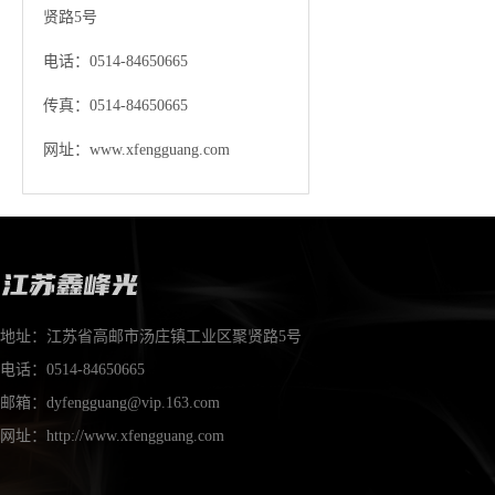
贤路5号
电话：0514-84650665
传真：0514-84650665
网址：www.xfengguang.com
地址：江苏省高邮市汤庄镇工业区聚贤路5号
电话：0514-84650665
邮箱：dyfengguang@vip.163.com
网址：http://www.xfengguang.com