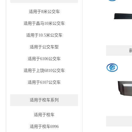
适用于8米公交车
适用于晶马10米公交车
适用于10.5米公交车
适用于公交车型
适用于6106公交车
适用于上饶6810公交车
适用于6107公交车
适用于校车系列
适用于校车
适用于校车6996