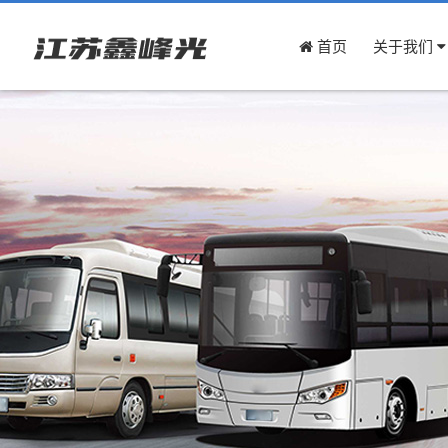
首页
关于我们