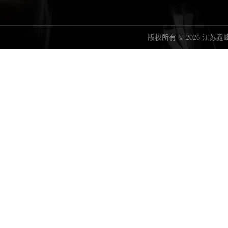
版权所有 © 2026 江