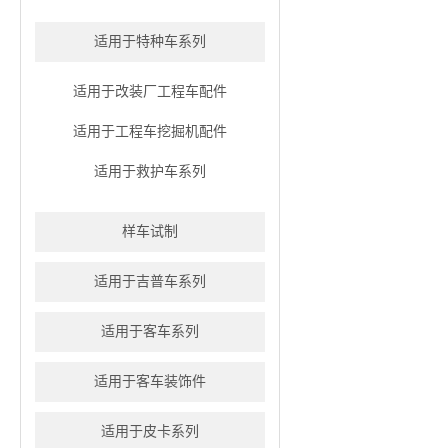
适用于特种车系列
适用于改装厂工程车配件
适用于工程车挖掘机配件
适用于救护车系列
样车试制
适用于吉普车系列
适用于客车系列
适用于客车装饰件
适用于皮卡系列