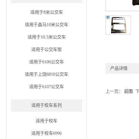
适用于8米公交车
适用于晶马10米公交车
适用于10.5米公交车
适用于公交车型
适用于6106公交车
产品详情
适用于上饶6810公交车
适用于6107公交车
上一页：
前围
下
适用于校车系列
适用于校车
适用于校车6996