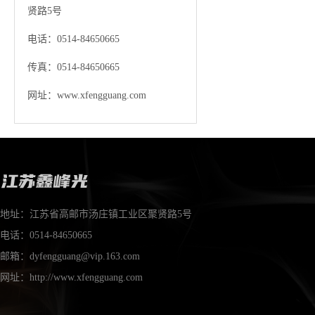
贤路5号
电话：0514-84650665
传真：0514-84650665
网址：www.xfengguang.com
地址：江苏省高邮市汤庄镇工业区聚贤路5号
电话：0514-84650665
邮箱：dyfengguang@vip.163.com
网址：http://www.xfengguang.com