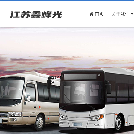
首页
关于我们