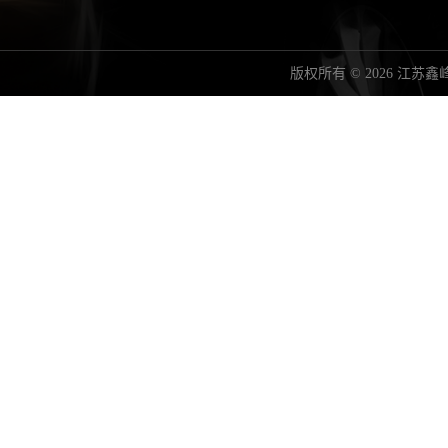
版权所有 © 2026 江