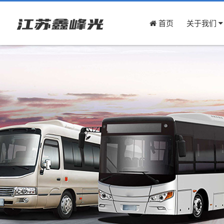
首页
关于我们