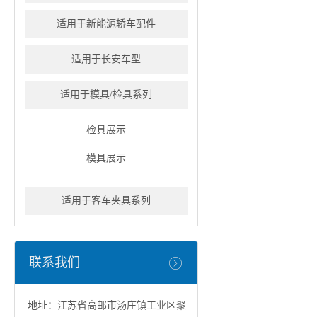
适用于新能源轿车配件
适用于长安车型
适用于模具/检具系列
检具展示
模具展示
适用于客车夹具系列
联系我们
地址：江苏省高邮市汤庄镇工业区聚