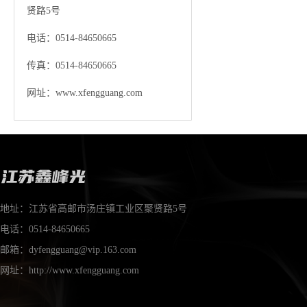
贤路5号
电话：0514-84650665
传真：0514-84650665
网址：www.xfengguang.com
地址：江苏省高邮市汤庄镇工业区聚贤路5号
电话：0514-84650665
邮箱：dyfengguang@vip.163.com
网址：http://www.xfengguang.com