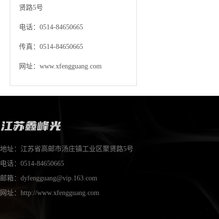
贤路5号
电话：0514-84650665
传真：0514-84650665
网址：www.xfengguang.com
地址：江苏省高邮市汤庄镇工业区聚贤路5号
电话：0514-84650665
邮箱：dyfengguang@vip.163.com
网址：http://www.xfengguang.com