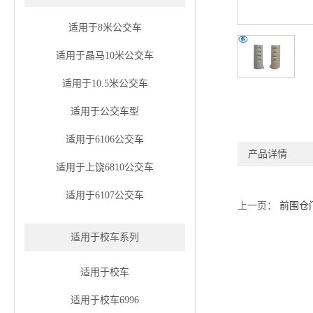
适用于8米公交车
适用于晶马10米公交车
适用于10.5米公交车
适用于公交车型
适用于6106公交车
产品详情
适用于上饶6810公交车
适用于6107公交车
上一页：
前围仓
适用于校车系列
适用于校车
适用于校车6996