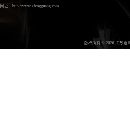
网址：http://www.xfengguang.com
版权所有 © 2026 江