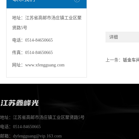
地址：江苏省高邮市汤庄镇工业区聚
贤路5号
详细
电话：0514-84650665
传真：0514-84650665
上一条：
钣金车
网址：www.xfengguang.com
地址：江苏省高邮市汤庄镇工业区聚贤路5号
电话：0514-84650665
邮箱：dyfengguang@vip.163.com